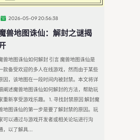
2026-05-09 20:56:38
魔兽地图诛仙：解封之谜揭
开
魔兽地图诛仙如何解封 引言 魔兽地图诛仙是
一款备受欢迎的多人在线游戏，然而由于某些
原因，该地图在一段时间内被封禁。本文将详
细阐述魔兽地图诛仙如何解封的方法，帮助玩
家重新享受游戏乐趣。 1. 寻找封禁原因 解封魔
兽地图诛仙的第一步是要了解封禁的原因。玩
家可以通过与游戏开发者或相关论坛进行沟
通，以了解具...