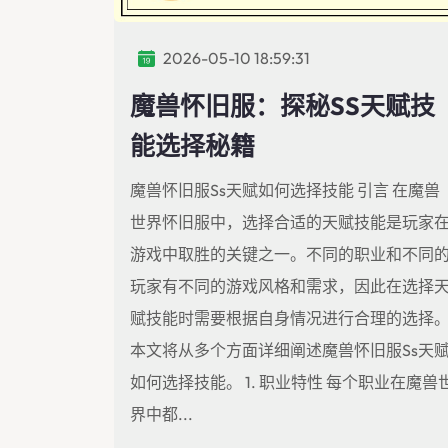
2026-05-10 18:59:31
魔兽怀旧服：探秘SS天赋技
能选择秘籍
魔兽怀旧服ss天赋如何选择技能 引言 在魔兽
世界怀旧服中，选择合适的天赋技能是玩家
游戏中取胜的关键之一。不同的职业和不同
玩家有不同的游戏风格和需求，因此在选择
赋技能时需要根据自身情况进行合理的选择
本文将从多个方面详细阐述魔兽怀旧服ss天
如何选择技能。 1. 职业特性 每个职业在魔兽
界中都...