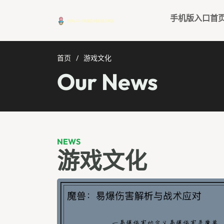
手机版入口首
首页
游戏文化
Our News
NEWS
游戏文化