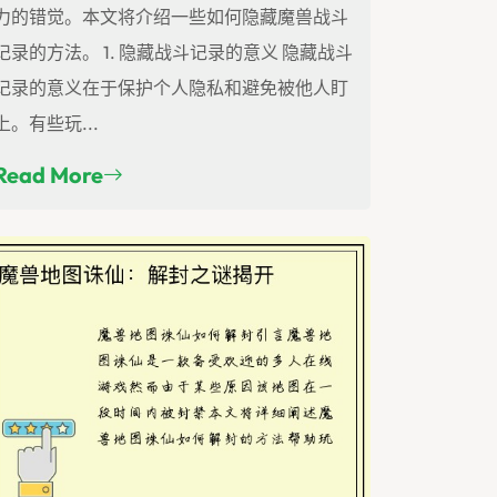
力的错觉。本文将介绍一些如何隐藏魔兽战斗
记录的方法。 1. 隐藏战斗记录的意义 隐藏战斗
记录的意义在于保护个人隐私和避免被他人盯
上。有些玩...
Read More