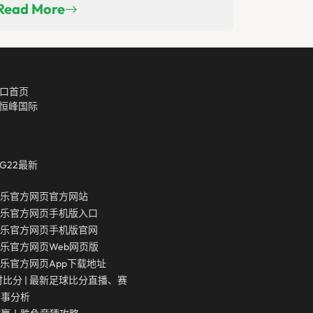
Read More
口首页
2恒峰国际
g22最新
娱乐官方网页官方网站
娱乐官方网页手机版入口
娱乐官方网页手机版官网
娱乐官方网页Web网页版
娱乐官方网页app下载地址
时比分 | 最新足球比分直播、赛
赛事分析