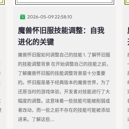
2026-05-09 22:58:10
魔兽怀旧服技能调整：自我
进化的关键
魔兽怀旧服如何调整自己的技能 1. 了解怀旧服
在
的技能调整背景 在开始调整自己的技能之前，
的
了解魔兽怀旧服的技能调整背景是十分重要
天
的。怀旧服是基于经典版本的魔兽世界，为了
。
还原当时的游戏体验，开发者对技能进行了大
赋
幅度的调整。这意味着一些技能可能被削弱或
世
者改动，而一些之前不存在的技能可能被添加
进来。了解这些...