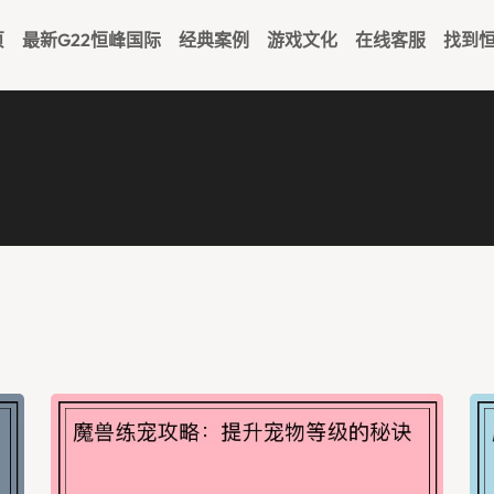
页
最新G22恒峰国际
经典案例
游戏文化
在线客服
找到恒